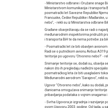
- Ministarstvo odbrane i Oružane snage BiH
Ministarstvom komunikacija i transporta
posmatrački let Savezne Republike Njema
Francuske, Češke Republike i Mađarske,
nebo", - rekli su iz Ministarstva odbrane Bi
Građane obavještavaju da se radi o najavlj
međunarodnim inspektorima pridružiti pra
i transporta BiH te da nema potrebe za b
- Posmatrački let će biti obavljen avion
Radi se o putničkom avionu Airbus A319
teritorije po ugovoru 'Otvoreno nebo?' - re
Snimanje teritorije se, dodali su, obavlj
nakon što ih pregledaju nadležni specijalis
posmatračkog leta će biti usaglašeni tok
Međunarodni aerodrom 'Sarajevo", rekli su
Ugovor "Otvoreno nebo", kako su dodali, 
članicama omogućava snimanje teritorije ze
pribavljanja podataka o vojnim snagama i 
- Svrha Ugovora je izgradnja i razvijanje 
ovom Ugovoru 2003. godine. Od tada, u sara