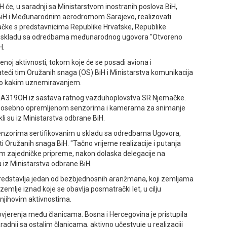
 će, u saradnji sa Ministarstvom inostranih poslova BiH,
 BiH i Međunarodnim aerodromom Sarajevo, realizovati
čke s predstavnicima Republike Hrvatske, Republike
 u skladu sa odredbama međunarodnog ugovora "Otvoreno
H.
enoj aktivnosti, tokom koje će se posadi aviona i
teći tim Oružanih snaga (OS) BiH i Ministarstva komunikacija
ilo kakim uznemiravanjem.
om A319OH iz sastava ratnog vazduhoplovstva SR Njemačke.
 posebno opremljenom senzorima i kamerama za snimanje
kli su iz Ministarstva odbrane BiH.
a senzorima sertifikovanim u skladu sa odredbama Ugovora,
ti Oružanih snaga BiH. "Tačno vrijeme realizacije i putanja
om zajedničke pripreme, nakon dolaska delegacije na
 iz Ministarstva odbrane BiH.
predstavlja jedan od bezbjednosnih aranžmana, koji zemljama
mlje iznad koje se obavlja posmatrački let, u cilju
njihovim aktivnostima.
povjerenja među članicama. Bosna i Hercegovina je pristupila
dnji sa ostalim članicama, aktivno učestvuje u realizaciji