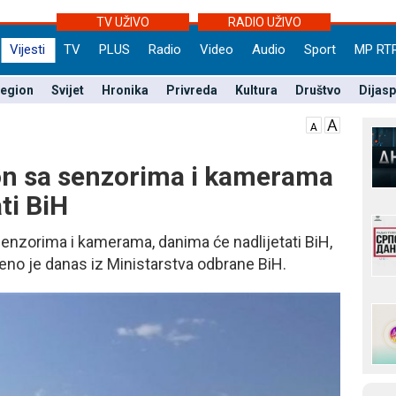
TV UŽIVO
RADIO UŽIVO
Vijesti
TV
PLUS
Radio
Video
Audio
Sport
MP RT
egion
Svijet
Hronika
Privreda
Kultura
Društvo
Dijas
on sa senzorima i kamerama
ti BiH
senzorima i kamerama, danima će nadlijetati BiH,
eno je danas iz Ministarstva odbrane BiH.