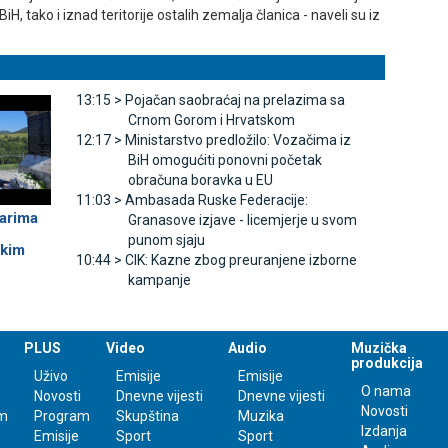
iH, tako i iznad teritorije ostalih zemalja članica - naveli su iz
13:15 >
Pojačan saobraćaj na prelazima sa
Crnom Gorom i Hrvatskom
12:17 >
Ministarstvo predložilo: Vozačima iz
BiH omogućiti ponovni početak
obračuna boravka u EU
11:03 >
Ambasada Ruske Federacije:
darima
Granasove izjave - licemjerje u svom
punom sjaju
skim
10:44 >
CIK: Kazne zbog preuranjene izborne
kampanje
PLUS
Video
Audio
Muzička
produkcija
Uživo
Emisije
Emisije
O nama
Novosti
Dnevne vijesti
Dnevne vijesti
Novosti
m
Program
Skupština
Muzika
Izdanja
Emisije
Sport
Sport