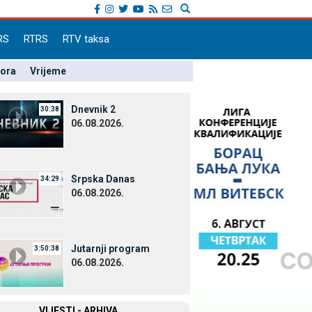
RS
RTRS
RTV taksa
pora
Vrijeme
Dnevnik 2
30:38
06.08.2026.
Srpska Danas
34:29
06.08.2026.
Јutarnji program
3:50:38
06.08.2026.
VIЈESTI - ARHIVA