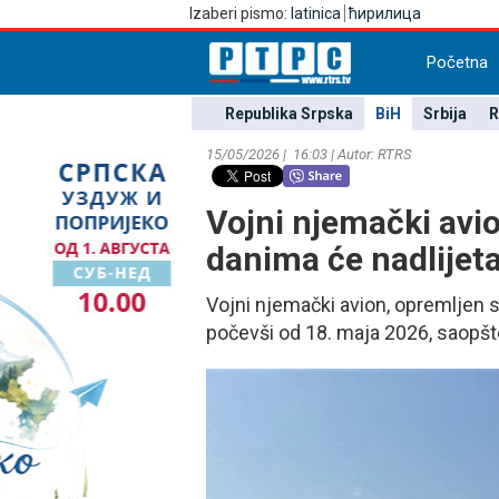
Izaberi pismo:
latinica
ћирилица
Početna
Republika Srpska
BiH
Srbija
R
15/05/2026 | 16:03 | Autor: RTRS
Vojni njemački avi
danima će nadlijeta
Vojni njemački avion, opremljen 
počevši od 18. maja 2026, saopšt