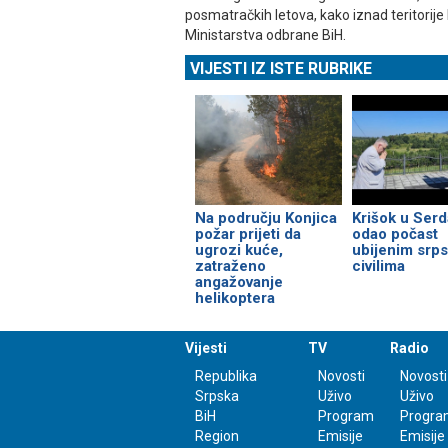
posmatračkih letova, kako iznad teritorije B
Ministarstva odbrane BiH.
VIJESTI IZ ISTE RUBRIKE
Na području Konjica
Krišok u Ser
požar prijeti da
odao počast
ugrozi kuće,
ubijenim srp
zatraženo
civilima
angažovanje
helikoptera
Vijesti
TV
Radio
Republika
Novosti
Novosti
Srpska
Uživo
Uživo
BiH
Program
Progra
Region
Emisije
Emisije