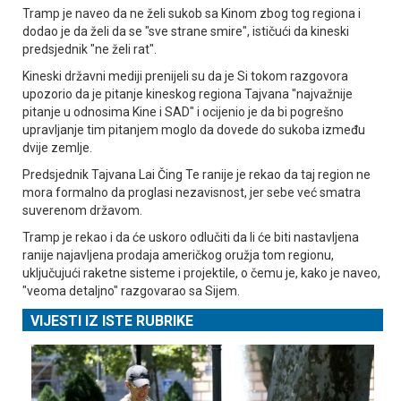
Tramp je naveo da ne želi sukob sa Kinom zbog tog regiona i
dodao je da želi da se "sve strane smire", ističući da kineski
predsjednik "ne želi rat".
Kineski državni mediji prenijeli su da je Si tokom razgovora
upozorio da je pitanje kineskog regiona Tajvana "najvažnije
pitanje u odnosima Kine i SAD" i ocijenio je da bi pogrešno
upravljanje tim pitanjem moglo da dovede do sukoba između
dvije zemlje.
Predsjednik Tajvana Lai Čing Te ranije je rekao da taj region ne
mora formalno da proglasi nezavisnost, jer sebe već smatra
suverenom državom.
Tramp je rekao i da će uskoro odlučiti da li će biti nastavljena
ranije najavljena prodaja američkog oružja tom regionu,
uključujući raketne sisteme i projektile, o čemu je, kako je naveo,
"veoma detaljno" razgovarao sa Sijem.
VIJESTI IZ ISTE RUBRIKE