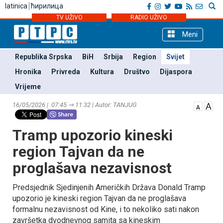
latinica
ћирилица
TV UŽIVO
RADIO UŽIVO
Meni
Republika Srpska
BiH
Srbija
Region
Svijet
Hronika
Privreda
Kultura
Društvo
Dijaspora
Vrijeme
16/05/2026 | 07:45 ⇒ 11:32 | Autor: TANЈUG
Tramp upozorio kineski
region Tajvan da ne
proglašava nezavisnost
Predsjednik Sjedinjenih Američkih Država Donald Tramp
upozorio je kineski region Tajvan da ne proglašava
formalnu nezavisnost od Kine, i to nekoliko sati nakon
završetka dvodnevnog samita sa kineskim