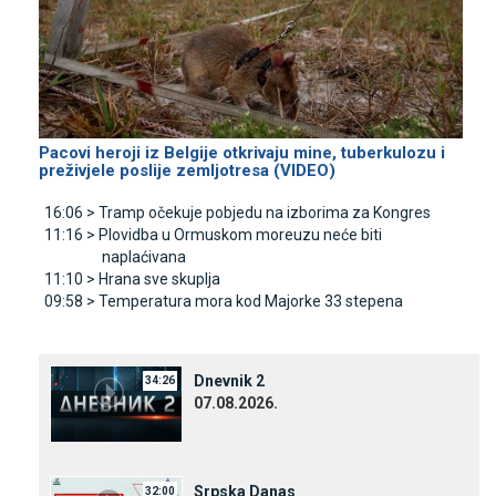
Pacovi heroji iz Belgije otkrivaju mine, tuberkulozu i
preživjele poslije zemljotresa (VIDEO)
16:06 >
Tramp očekuje pobjedu na izborima za Kongres
11:16 >
Plovidba u Ormuskom moreuzu neće biti
naplaćivana
11:10 >
Hrana sve skuplja
09:58 >
Temperatura mora kod Majorke 33 stepena
Dnevnik 2
34:26
07.08.2026.
Srpska Danas
32:00