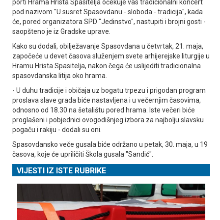
porti Hrama Hrista Spasitelja očekuje vas tradicionalni koncert
pod nazivom "U susret Spasovdanu - sloboda - tradicija", kada
će, pored organizatora SPD "Јedinstvo", nastupiti i brojni gosti -
saopšteno je iz Gradske uprave.
Kako su dodali, obilježavanje Spasovdana u četvrtak, 21. maja,
započeće u devet časova služenjem svete arhijerejske liturgije u
Hramu Hrista Spasitelja, nakon čega će uslijediti tradicionalna
spasovdanska litija oko hrama.
- U duhu tradicije i običaja uz bogatu trpezu i prigodan program
proslava slave grada biće nastavljena i u večernjim časovima,
odnosno od 18.30 na šetalištu pored hrama. Iste večeri biće
proglašeni i pobjednici ovogodišnjeg izbora za najbolju slavsku
pogaču i rakiju - dodali su oni.
Spasovdansko veče gusala biće održano u petak, 30. maja, u 19
časova, koje će upriličiti Škola gusala "Sandić".
VIJESTI IZ ISTE RUBRIKE