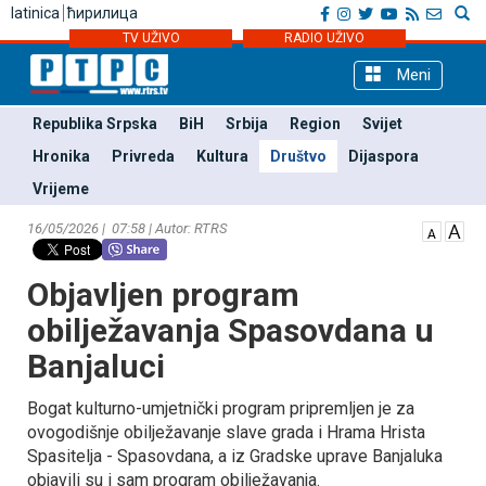
latinica
ћирилица
TV UŽIVO
RADIO UŽIVO
Meni
Republika Srpska
BiH
Srbija
Region
Svijet
Hronika
Privreda
Kultura
Društvo
Dijaspora
Vrijeme
16/05/2026 | 07:58 | Autor: RTRS
Objavljen program
obilježavanja Spasovdana u
Banjaluci
Bogat kulturno-umjetnički program pripremljen je za
ovogodišnje obilježavanje slave grada i Hrama Hrista
Spasitelja - Spasovdana, a iz Gradske uprave Banjaluka
objavili su i sam program obilježavanja.