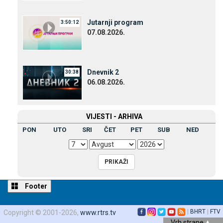
Јutarnji program
3:50:12
07.08.2026.
Dnevnik 2
30:38
06.08.2026.
VIЈESTI - ARHIVA
PON
UTO
SRI
ČET
PET
SUB
NED
Footer
|
BHRT
|
FTV
Copyright © 2001-2026,
www.rtrs.tv
Vrh strane