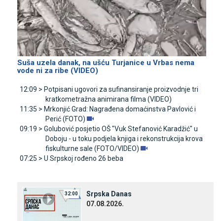
Suša uzela danak, na ušću Turjanice u Vrbas nema
vode ni za ribe (VIDEO)
12:09 >
Potpisani ugovori za sufinansiranje proizvodnje tri
kratkometražna animirana filma (VIDEO)
11:35 >
Mrkonjić Grad: Nagrađena domaćinstva Pavlović i
Perić (FOTO)
09:19 >
Golubović posjetio OŠ "Vuk Stefanović Karadžić" u
Doboju - u toku podjela knjiga i rekonstrukcija krova
fiskulturne sale (FOTO/VIDEO)
07:25 >
U Srpskoj rođeno 26 beba
Srpska Danas
32:00
07.08.2026.