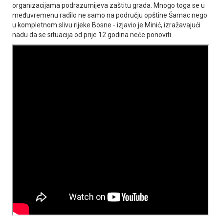
organizacijama podrazumijeva zaštitu grada. Mnogo toga se u
međuvremenu radilo ne samo na području opštine Šamac nego
u kompletnom slivu rijeke Bosne - izjavio je Minić, izražavajući
nadu da se situacija od prije 12 godina neće ponoviti.