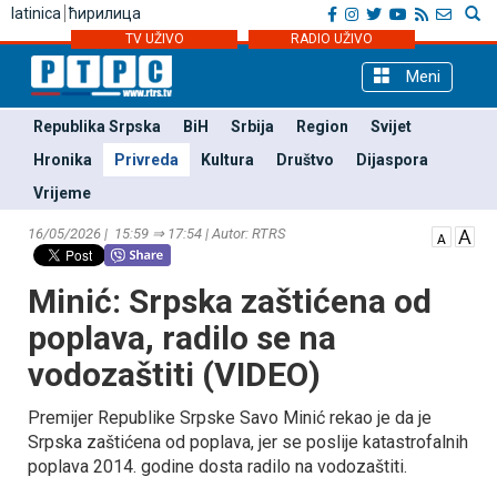
latinica
ћирилица
TV UŽIVO
RADIO UŽIVO
Meni
Republika Srpska
BiH
Srbija
Region
Svijet
Hronika
Privreda
Kultura
Društvo
Dijaspora
Vrijeme
16/05/2026 | 15:59 ⇒ 17:54 | Autor: RTRS
Minić: Srpska zaštićena od
poplava, radilo se na
vodozaštiti (VIDEO)
Premijer Republike Srpske Savo Minić rekao je da je
Srpska zaštićena od poplava, jer se poslije katastrofalnih
poplava 2014. godine dosta radilo na vodozaštiti.