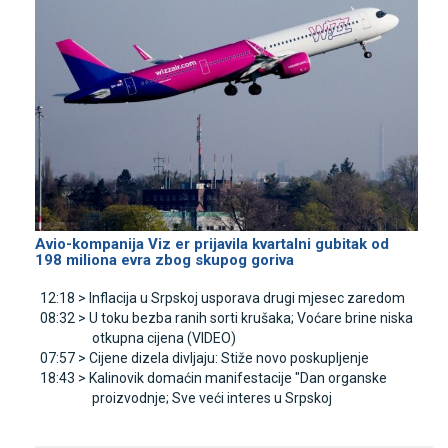
Avio-kompanija Viz er prijavila kvartalni gubitak od
198 miliona evra zbog skupog goriva
12:18 >
Inflacija u Srpskoj usporava drugi mjesec zaredom
08:32 >
U toku bezba ranih sorti krušaka; Voćare brine niska
otkupna cijena (VIDEO)
07:57 >
Cijene dizela divljaju: Stiže novo poskupljenje
18:43 >
Kalinovik domaćin manifestacije "Dan organske
proizvodnje; Sve veći interes u Srpskoj