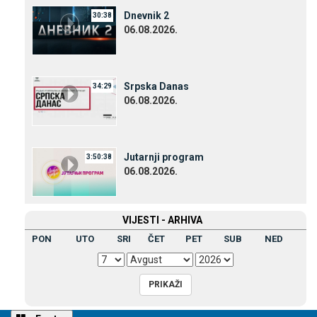
Dnevnik 2
30:38
06.08.2026.
Srpska Danas
34:29
06.08.2026.
Јutarnji program
3:50:38
06.08.2026.
VIЈESTI - ARHIVA
PON
UTO
SRI
ČET
PET
SUB
NED