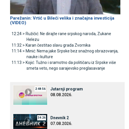
Parežanin: Vrtić u Bileći velika i značajna investicija
(VIDEO)
12:24 >
Ružičić: Ne dirajte rane srpskog naroda, Zukane
Helezu
11:32 >
Karan čestitao slavu grada Zvornika
11:14 >
Minić: Nema jake Srpske bez snažnog obrazovanja,
nauke i kulture
11:13 >
Kojić: Tužno i sramotno da političaru iz Srpske više
smeta veto, nego sarajevsko preglasavanje
Јutarnji program
2:48:56
08.08.2026.
Dnevnik 2
34:26
07.08.2026.