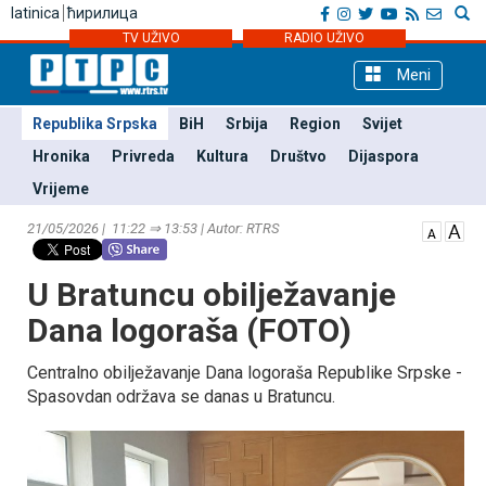
latinica
ћирилица
TV UŽIVO
RADIO UŽIVO
Meni
Republika Srpska
BiH
Srbija
Region
Svijet
Hronika
Privreda
Kultura
Društvo
Dijaspora
Vrijeme
21/05/2026 | 11:22 ⇒ 13:53 | Autor: RTRS
U Bratuncu obilježavanje
Dana logoraša (FOTO)
Centralno obilježavanje Dana logoraša Republike Srpske -
Spasovdan održava se danas u Bratuncu.