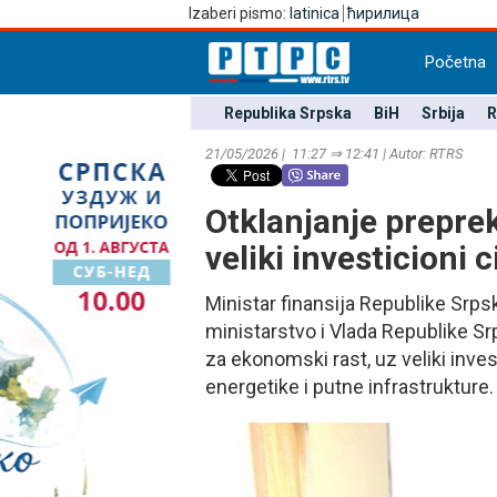
Izaberi pismo:
latinica
ћирилица
Početna
Republika Srpska
BiH
Srbija
R
21/05/2026 | 11:27 ⇒ 12:41 | Autor: RTRS
Otklanjanje prepre
veliki investicioni c
Ministar finansija Republike Srps
ministarstvo i Vlada Republike Sr
za ekonomski rast, uz veliki inves
energetike i putne infrastrukture.