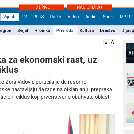
TV UŽIVO
RADIO UŽIVO
Vijesti
TV
PLUS
Radio
Video
Audio
Sport
MP RT
egion
Svijet
Hronika
Privreda
Kultura
Društvo
Dijas
ka za ekonomski rast, uz
iklus
ke Zora Vidović poručila je da resorno
pske nastavljaju da rade na otklanjanju prepreka
ticioni ciklus koji prvenstveno obuhvata oblasti