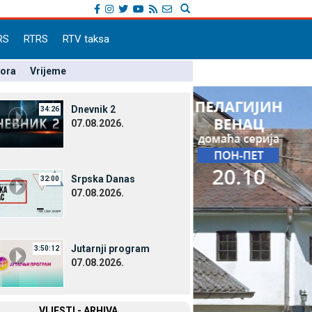
RS
RTRS
RTV taksa
pora
Vrijeme
Dnevnik 2
34:26
07.08.2026.
Srpska Danas
32:00
07.08.2026.
Јutarnji program
3:50:12
07.08.2026.
VIЈESTI - ARHIVA