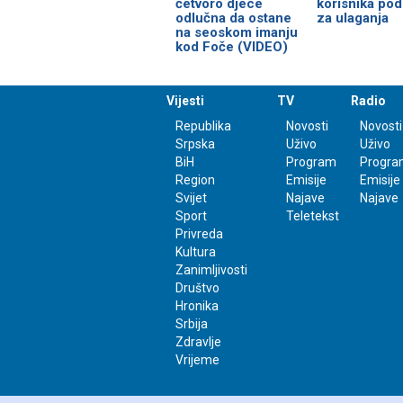
četvoro djece
korisnika pod
odlučna da ostane
za ulaganja
na seoskom imanju
kod Foče (VIDEO)
Vijesti
TV
Radio
Republika
Novosti
Novosti
Srpska
Uživo
Uživo
BiH
Program
Progra
Region
Emisije
Emisije
Svijet
Najave
Najave
Sport
Teletekst
Privreda
Kultura
Zanimljivosti
Društvo
Hronika
Srbija
Zdravlje
Vrijeme