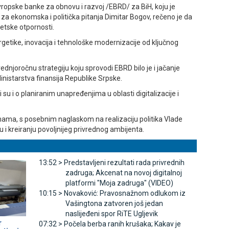
ropske banke za obnovu i razvoj /EBRD/ za BiH, koju je
za ekonomska i politička pitanja Dimitar Bogov, rečeno je da
etske otpornosti.
nergetike, inovacija i tehnološke modernizacije od ključnog
dnjoročnu strategiju koju sprovodi EBRD bilo je i jačanje
inistarstva finansija Republike Srpske.
su i o planiranim unapređenjima u oblasti digitalizacije i
emama, s posebnim naglaskom na realizaciju politika Vlade
i kreiranju povoljnijeg privrednog ambijenta.
13:52 >
Predstavljeni rezultati rada privrednih
zadruga; Akcenat na novoj digitalnoj
platformi "Moja zadruga" (VIDEO)
10:15 >
Novaković: Pravosnažnom odlukom iz
Vašingtona zatvoren još jedan
naslijeđeni spor RiTE Ugljevik
r
07:32 >
Počela berba ranih krušaka; Kakav je