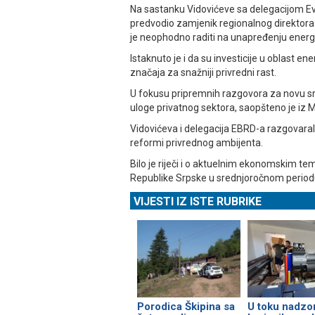
Na sastanku Vidovićeve sa delegacijom Ev
predvodio zamjenik regionalnog direktora 
je neophodno raditi na unapređenju energ
Istaknuto je i da su investicije u oblast e
značaja za snažniji privredni rast.
U fokusu pripremnih razgovora za novu sre
uloge privatnog sektora, saopšteno je iz M
Vidovićeva i delegacija EBRD-a razgovarali 
reformi privrednog ambijenta.
Bilo je riječi i o aktuelnim ekonomskim t
Republike Srpske u srednjoročnom periodu 
VIJESTI IZ ISTE RUBRIKE
Porodica Škipina sa
U toku nadzo