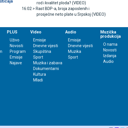
sticaja
rod i kvalitet ploda? (VIDEO)
16:02 >
Rast BDP-a, broja zaposlenih i
prosječne neto plate u Srpskoj (VIDEO)
PLUS
Video
Audio
Muzička
produkcija
Uživo
Emisije
Emisije
O nama
Novosti
Dnevne vijesti
Dnevne vijesti
Novosti
m
Program
Skupština
Muzika
Izdanja
Emisije
Sport
Sport
Audio
Najave
Muzika i zabava
Dokumentarni
Kultura
Mladi