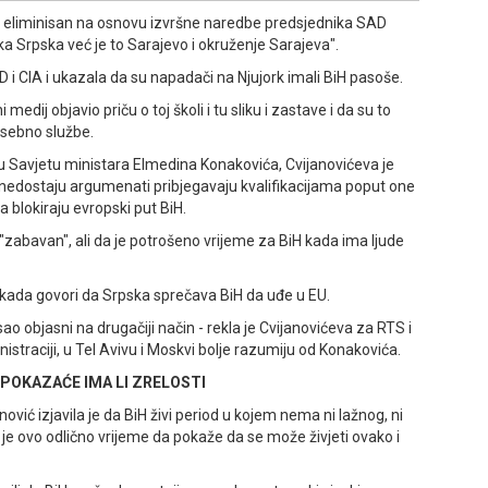
ni eliminisan na osnovu izvršne naredbe predsjednika SAD
ka Srpska već je to Sarajevo i okruženje Sarajeva".
 i CIA i ukazala da su napadači na Njujork imali BiH pasoše.
medij objavio priču o toj školi i tu sliku i zastave i da su to
osebno službe.
 u Savjetu ministara Elmedina Konakovića, Cvijanovićeva je
m nedostaju argumenati pribjegavaju kvalifikacijama poput one
 blokiraju evropski put BiH.
 "zabavan", ali da je potrošeno vrijeme za BiH kada ima ljude
 kada govori da Srpska sprečava BiH da uđe u EU.
sao objasni na drugačiji način - rekla je Cvijanovićeva za RTS i
nistraciji, u Tel Avivu i Moskvi bolje razumiju od Konakovića.
POKAZAĆE IMA LI ZRELOSTI
ović izjavila je da BiH živi period u kojem nema ni lažnog, ni
 je ovo odlično vrijeme da pokaže da se može živjeti ovako i