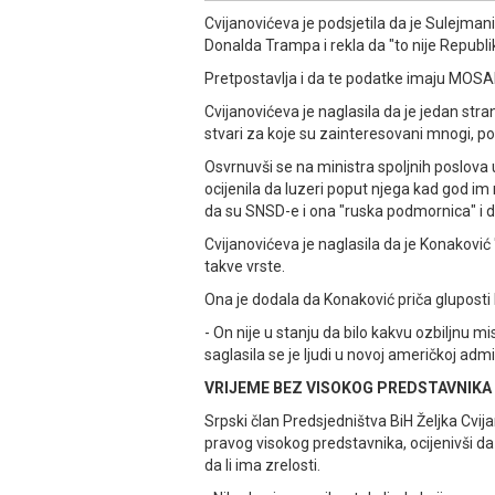
Cvijanovićeva je podsjetila da je Sulejma
Donalda Trampa i rekla da "to nije Republi
Pretpostavlja i da te podatke imaju MOSAD
Cvijanovićeva je naglasila da je jedan strani 
stvari za koje su zainteresovani mnogi, p
Osvrnuvši se na ministra spoljnih poslova
ocijenila da luzeri poput njega kad god i
da su SNSD-e i ona "ruska podmornica" i da
Cvijanovićeva je naglasila da je Konaković
takve vrste.
Ona je dodala da Konaković priča gluposti
- On nije u stanju da bilo kakvu ozbiljnu mi
saglasila se je ljudi u novoj američkoj admi
VRIЈEME BEZ VISOKOG PREDSTAVNIKA 
Srpski član Predsjedništva BiH Željka Cvijan
pravog visokog predstavnika, ocijenivši da
da li ima zrelosti.