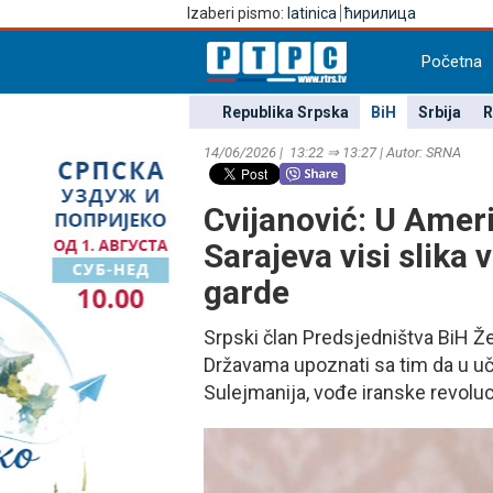
Izaberi pismo:
latinica
ћирилица
Početna
Republika Srpska
BiH
Srbija
R
14/06/2026 | 13:22 ⇒ 13:27 | Autor: SRNA
Cvijanović: U Ameri
Sarajeva visi slika
garde
Srpski član Predsjedništva BiH Žel
Državama upoznati sa tim da u uči
Sulejmanija, vođe iranske revolu