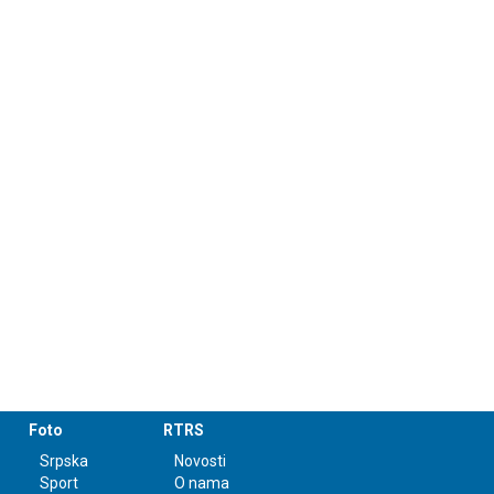
Foto
RTRS
Srpska
Novosti
Sport
O nama