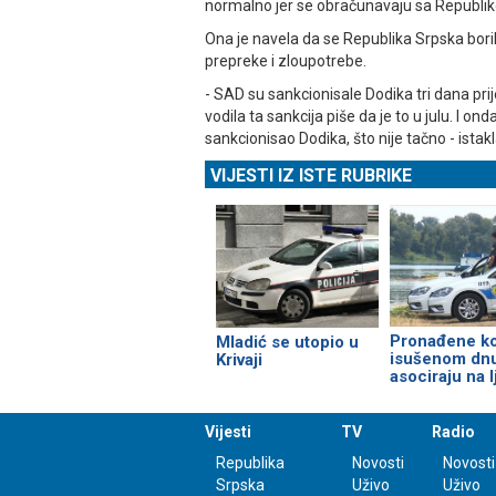
normalno jer se obračunavaju sa Republ
Ona je navela da se Republika Srpska boril
prepreke i zloupotrebe.
- SAD su sankcionisale Dodika tri dana pri
vodila ta sankcija piše da je to u julu. I o
sankcionisao Dodika, što nije tačno - istak
VIJESTI IZ ISTE RUBRIKE
Pronađene ko
Mladić se utopio u
isušenom dnu
Krivaji
asociraju na 
Vijesti
TV
Radio
Republika
Novosti
Novosti
Srpska
Uživo
Uživo