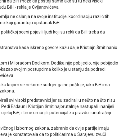
orili da BiH može da postoji samo ako su tu neki visoki
du BiH - rekla je Cvijanovićeva.
mlja ne oslanja na svoje institucije, koordinaciju različitih
anci koji garantuju opstanak BiH.
tičkoj sceni pojavili ljudi koji su rekli da BiH treba da
inostranstva kada iskreno govore kažu da je Kristiajn Šmit nanio
m i Miloradom Dodikom. Dodika nije pobijedio, nije pobijedio
 pokazao svojim postupcima koliko je u stanju da podredi
ovićeva.
uku kojom se nekome sudi jer ga ne poštuje, iako BiH ima
 zakona.
rali svi visoki predstavnici jer su zadirali u nešto na što nisu
Pedi Ešdaun i Kristijan Šmit najbrutalnije nastupali i nanijeli
ijeloj BiH, i time umanjili potencijal za pravdu i unutrašnji
ičnog i Izbornog zakona, zabranio da dvije partije imaju
eva je konstatovala da to političarima u Sarajevu zvuči