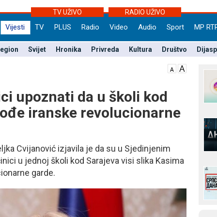
TV UŽIVO
RADIO UŽIVO
Vijesti
TV
PLUS
Radio
Video
Audio
Sport
MP RT
egion
Svijet
Hronika
Privreda
Kultura
Društvo
Dijas
ci upoznati da u školi kod
 vođe iranske revolucionarne
jka Cvijanović izjavila je da su u Sjedinjenim
nici u jednoj školi kod Sarajeva visi slika Kasima
cionarne garde.