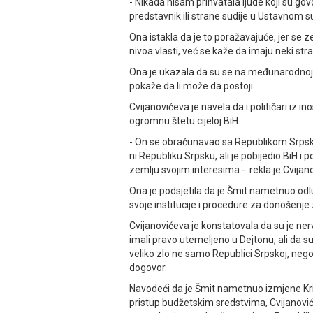
- Nikada nisam prihvatala ljude koji su gov
predstavnik ili strane sudije u Ustavnom su
Ona istakla da je to poražavajuće, jer se ze
nivoa vlasti, već se kaže da imaju neki str
Ona je ukazala da su se na međunarodnoj poli
pokaže da li može da postoji.
Cvijanovićeva je navela da i političari iz 
ogromnu štetu cijeloj BiH.
- On se obračunavao sa Republikom Srpsko
ni Republiku Srpsku, ali je pobijedio BiH i
zemlju svojim interesima - rekla je Cvijan
Ona je podsjetila da je Šmit nametnuo odl
svoje institucije i procedure za donošenje
Cvijanovićeva je konstatovala da su je nervi
imali pravo utemeljeno u Dejtonu, ali da su 
veliko zlo ne samo Republici Srpskoj, nego c
dogovor.
Navodeći da je Šmit nametnuo izmjene Kriv
pristup budžetskim sredstvima, Cvijanović