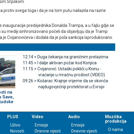
ikom Srpskom.
a protiv svega toga i da je na tom putu nailazila na razne
je inauguracije predsjednika Donalda Trampa, a u fajlu gdje se
nda su mediji sinhronizovano počeli da objavljuju da je Tramp
la je Cvijanovićeva i dodala da je pola sankcija isprodukovano.
12:14 >
Duga čekanja na graničnim prelazima
11:45 >
I dalje aktivan požar kod Konjica
11:15 >
Cvijanović: Ustaški pokliči u Kninu -
vraćanje u mračnu prošlost (VIDEO)
09:26 >
Košarac: Krajnje vrijeme da se okonča
najdugovječniji protektorat u Evropi
sti na
 Save,
ljudske
PLUS
Video
Audio
Muzička
produkcija
Uživo
Emisije
Emisije
O nama
Novosti
Dnevne vijesti
Dnevne vijesti