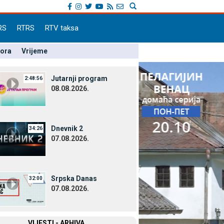
RS
RTRS
RTV taksa
pora
Vrijeme
Јutarnji program
2:48:56
08.08.2026.
Dnevnik 2
34:26
07.08.2026.
Srpska Danas
32:00
07.08.2026.
VIЈESTI - ARHIVA