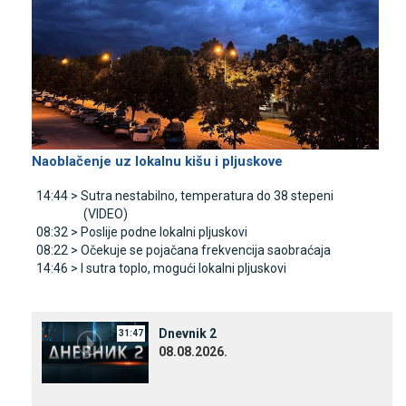
Naoblačenje uz lokalnu kišu i pljuskove
14:44 >
Sutra nestabilno, temperatura do 38 stepeni
(VIDEO)
08:32 >
Poslije podne lokalni pljuskovi
08:22 >
Očekuje se pojačana frekvencija saobraćaja
14:46 >
I sutra toplo, mogući lokalni pljuskovi
Dnevnik 2
31:47
08.08.2026.