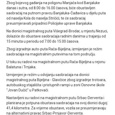
Zbog bojevog gađanja na poligonu Manjača kod Banjaluke
danas i sutra, od 8.00 do 16.00 časova, biće obustavljen
saobraćaj na putnom pravcu Banjaluka-Čađavica u dijelu puta
od naselja Kola do naselja Stričići, te će saobraćaj
preusmjeravati pripadnici Policijske uprave Banjaluka.
Na dionici magistralnog puta Višegrad-Brodar, u mjestu Nezuci,
dolaziće do obustave saobraćaja radnim danima u trajanju od
15 minuta u periodu od 7.00 do 15.00 časova.
Zbog izgradnje auto-puta Rača-Bijeljina, izmijenjen je režim
saobraćaja na magistralnim putevima na tom području.
U toku su radovi na magistralnom putu Rača-Bijeljina u rejonu
Balatuna i Trnjaka.
Izmijenjen je režim u odvijanju saobraćaja na dionici
magistralnog puta Bijeljina - Glavičice zbog izgradnje trotoara,
autobuskog stajališta i pristupnih rampi u zoni Osnovne škole
"Јovan Dučić" u Patkovači.
Nastavljeni su radovi na magistralnom putu Srbac-Derventa i
planirana je potpuna obustava saobraćaja na ovoj dionici dugoj
41,4 kilometra. Za vrijeme obustave, vozila se preusmjeravaju
na alternativni pravac Srbac-Prnjavor-Derventa.