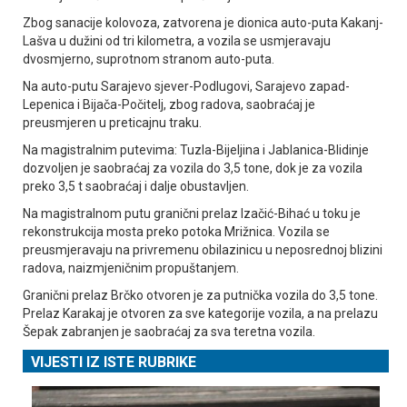
Zbog sanacije kolovoza, zatvorena je dionica auto-puta Kakanj-
Lašva u dužini od tri kilometra, a vozila se usmjeravaju
dvosmjerno, suprotnom stranom auto-puta.
Na auto-putu Sarajevo sjever-Podlugovi, Sarajevo zapad-
Lepenica i Bijača-Počitelj, zbog radova, saobraćaj je
preusmjeren u preticajnu traku.
Na magistralnim putevima: Tuzla-Bijeljina i Јablanica-Blidinje
dozvoljen je saobraćaj za vozila do 3,5 tone, dok je za vozila
preko 3,5 t saobraćaj i dalje obustavljen.
Na magistralnom putu granični prelaz Izačić-Bihać u toku je
rekonstrukcija mosta preko potoka Mrižnica. Vozila se
preusmjeravaju na privremenu obilazinicu u neposrednoj blizini
radova, naizmjeničnim propuštanjem.
Granični prelaz Brčko otvoren je za putnička vozila do 3,5 tone.
Prelaz Karakaj je otvoren za sve kategorije vozila, a na prelazu
Šepak zabranjen je saobraćaj za sva teretna vozila.
VIJESTI IZ ISTE RUBRIKE