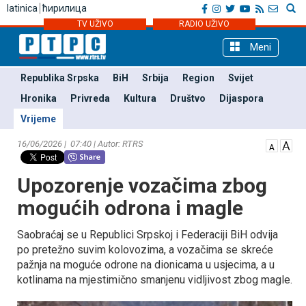
latinica
ћирилица
TV UŽIVO
RADIO UŽIVO
Meni
Republika Srpska
BiH
Srbija
Region
Svijet
Hronika
Privreda
Kultura
Društvo
Dijaspora
Vrijeme
16/06/2026 | 07:40 | Autor: RTRS
Upozorenje vozačima zbog
mogućih odrona i magle
Saobraćaj se u Republici Srpskoj i Federaciji BiH odvija
po pretežno suvim kolovozima, a vozačima se skreće
pažnja na moguće odrone na dionicama u usjecima, a u
kotlinama na mjestimično smanjenu vidljivost zbog magle.