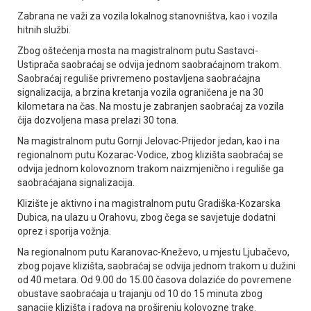
Zabrana ne važi za vozila lokalnog stanovništva, kao i vozila
hitnih službi.
Zbog oštećenja mosta na magistralnom putu Sastavci-
Ustiprača saobraćaj se odvija jednom saobraćajnom trakom.
Saobraćaj reguliše privremeno postavljena saobraćajna
signalizacija, a brzina kretanja vozila ograničena je na 30
kilometara na čas. Na mostu je zabranjen saobraćaj za vozila
čija dozvoljena masa prelazi 30 tona.
Na magistralnom putu Gornji Јelovac-Prijedor jedan, kao i na
regionalnom putu Kozarac-Vodice, zbog klizišta saobraćaj se
odvija jednom kolovoznom trakom naizmjenično i reguliše ga
saobraćajana signalizacija.
Klizište je aktivno i na magistralnom putu Gradiška-Kozarska
Dubica, na ulazu u Orahovu, zbog čega se savjetuje dodatni
oprez i sporija vožnja.
Na regionalnom putu Karanovac-Kneževo, u mjestu Ljubačevo,
zbog pojave klizišta, saobraćaj se odvija jednom trakom u dužini
od 40 metara. Od 9.00 do 15.00 časova dolaziće do povremene
obustave saobraćaja u trajanju od 10 do 15 minuta zbog
sanacije klizišta i radova na proširenju kolovozne trake.