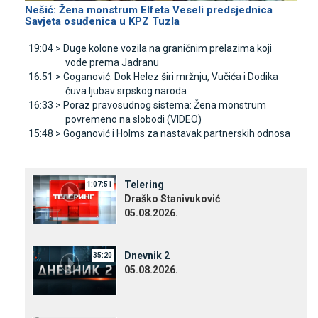
Nešić: Žena monstrum Elfeta Veseli predsjednica
Savjeta osuđenica u KPZ Tuzla
19:04 >
Duge kolone vozila na graničnim prelazima koji
vode prema Јadranu
16:51 >
Goganović: Dok Helez širi mržnju, Vučića i Dodika
čuva ljubav srpskog naroda
16:33 >
Poraz pravosudnog sistema: Žena monstrum
povremeno na slobodi (VIDEO)
15:48 >
Goganović i Holms za nastavak partnerskih odnosa
Telering
1:07:51
Draško Stanivuković
05.08.2026.
Dnevnik 2
35:20
05.08.2026.