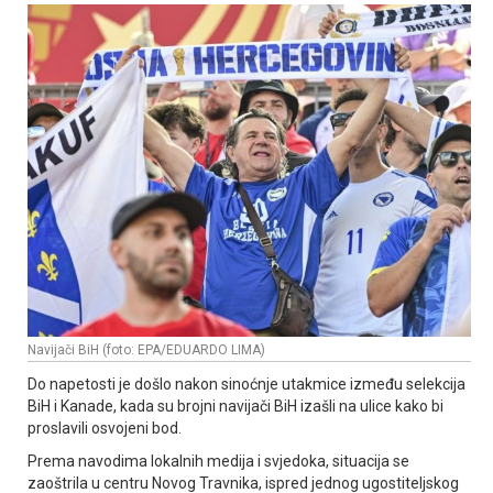
Navijači BiH (foto: EPA/EDUARDO LIMA)
Do napetosti je došlo nakon sinoćnje utakmice između selekcija
BiH i Kanade, kada su brojni navijači BiH izašli na ulice kako bi
proslavili osvojeni bod.
Prema navodima lokalnih medija i svjedoka, situacija se
zaoštrila u centru Novog Travnika, ispred jednog ugostiteljskog