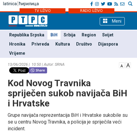
latinica
ћирилица
TV UŽIVO
RADIO UŽIVO
Meni
Republika Srpska
BiH
Srbija
Region
Svijet
Hronika
Privreda
Kultura
Društvo
Dijaspora
Vrijeme
13/06/2026 | 10:50 | Autor: SRNA
Kod Novog Travnika
spriječen sukob navijača BiH
i Hrvatske
Grupe navijača reprezentacija BiH i Hrvatske sukobile su
se u centru Novog Travnika, a policija je spriječila veći
incident.