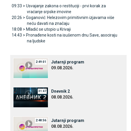
09:33 >
Usvajanje zakona o restituciji - prvi korak za
vraćanje srpske imovine
20:26 >
Goganović: Helezovim primitivnim izjavama više
neću davati na značaju
18:08 >
Mladić se utopio u Krivaji
14:43 >
Pronađene kosti na isušenom dnu Save, asociraju
na ljudske
Јutarnji program
2:49:01
09.08.2026.
Dnevnik 2
31:47
08.08.2026.
Јutarnji program
2:48:56
08.08.2026.