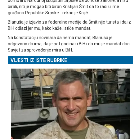
domu ili u Narodnoj skupštini Srpske da donose zakone, a nisu
birali, niti je mogao biti biran Kristijan Šmit da to radi u ime
građana Republike Srpske - rekao je Kojić.
Blanuša je izjavio za federalne medije da Šmit nije turista i da iz
BiH odlazi jer mu, kako kaže, ističe mandat.
Na konstataciju novinara da nema mandat, Blanuša je
odgovorio da ima, da je pet godina u BiH i da mu je mandat dao
Savjet za sprovođenje mira u BiH.
VIJESTI IZ ISTE RUBRIKE