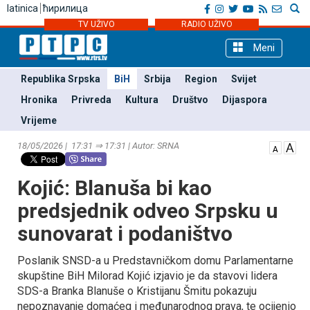
latinica
ћирилица
TV UŽIVO
RADIO UŽIVO
Meni
Republika Srpska
BiH
Srbija
Region
Svijet
Hronika
Privreda
Kultura
Društvo
Dijaspora
Vrijeme
18/05/2026 | 17:31 ⇒ 17:31 | Autor: SRNA
Kojić: Blanuša bi kao
predsjednik odveo Srpsku u
sunovarat i podaništvo
Poslanik SNSD-a u Predstavničkom domu Parlamentarne
skupštine BiH Milorad Kojić izjavio je da stavovi lidera
SDS-a Branka Blanuše o Kristijanu Šmitu pokazuju
nepoznavanje domaćeg i međunarodnog prava, te ocijenio