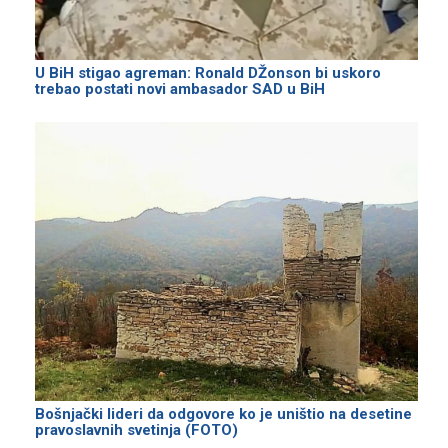
U BiH stigao agreman: Ronald DŽonson bi uskoro
trebao postati novi ambasador SAD u BiH
Bošnjački lideri da odgovore ko je uništio na desetine
pravoslavnih svetinja (FOTO)