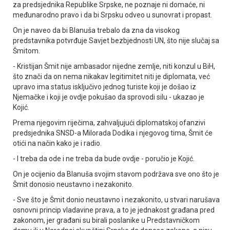
za predsjednika Republike Srpske, ne poznaje ni domaće, ni
međunarodno pravo i da bi Srpsku odveo u sunovrat i propast.
On je naveo da bi Blanuša trebalo da zna da visokog
predstavnika potvrđuje Savjet bezbjednosti UN, što nije slučaj sa
Šmitom.
- Kristijan Šmit nije ambasador nijedne zemlje, niti konzul u BiH,
što znači da on nema nikakav legitimitet niti je diplomata, već
upravo ima status isključivo jednog turiste koji je došao iz
Njemačke i koji je ovdje pokušao da sprovodi silu - ukazao je
Kojić.
Prema njegovim riječima, zahvaljujući diplomatskoj ofanzivi
predsjednika SNSD-a Milorada Dodika i njegovog tima, Šmit će
otići na način kako je i radio.
- I treba da ode i ne treba da bude ovdje - poručio je Kojić.
On je ocijenio da Blanuša svojim stavom podržava sve ono što je
Šmit donosio neustavno i nezakonito.
- Sve što je Šmit donio neustavno i nezakonito, u stvari narušava
osnovni princip vladavine prava, a to je jednakost građana pred
zakonom, jer građani su birali poslanike u Predstavničkom